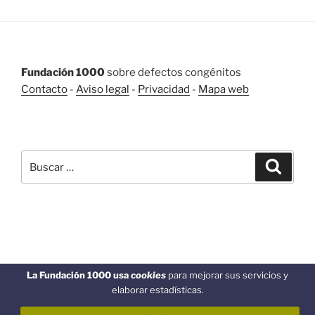
Fundación 1000
sobre defectos congénitos
Contacto
-
Aviso legal
-
Privacidad
-
Mapa web
BUSCAR
Buscar
Buscar
por:
Funciona gracias a WordPress
La Fundación 1000 usa
cookies
para mejorar sus servicios y
elaborar estadísticas.