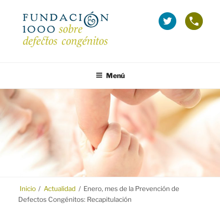
Saltar
al
La
Telé
contenido
Fundación
grat
1000
(Inf
en
sobr
FUNDACIÓN 1000
Fundación 1000 para la investigación y prevención de los defectos
Twitter
Emba
congénitos.
Menú
(se
y
abre
Tera
en
ventana
nueva)
Inicio
/
Actualidad
/
Enero, mes de la Prevención de
Defectos Congénitos: Recapitulación