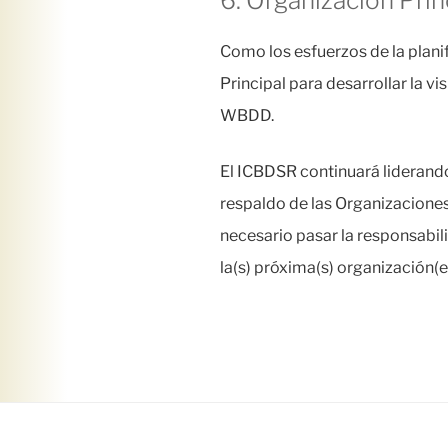
6. Organización Prin
Como los esfuerzos de la plan
Principal para desarrollar la v
WBDD.
El ICBDSR continuará liderando
respaldo de las Organizacione
necesario pasar la responsabil
la(s) próxima(s) organización