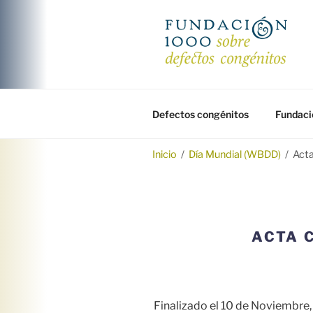
Saltar
al
contenido
FUNDACIÓ
Fundación 1000 para la investi
Defectos congénitos
Fundaci
Inicio
/
Día Mundial (WBDD)
/
Acta
ACTA 
Finalizado el 10 de Noviembre