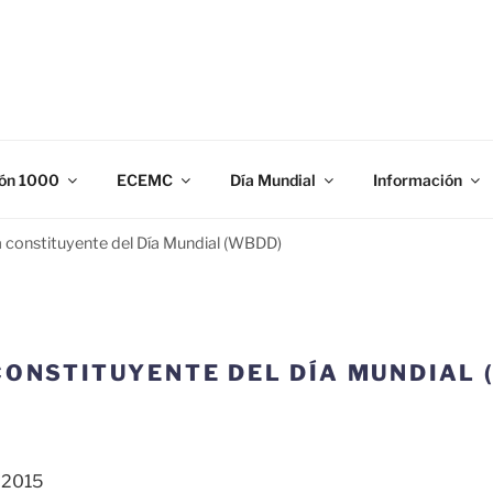
N 1000
gación y prevención de los defectos congénitos.
ón 1000
ECEMC
Día Mundial
Información
 constituyente del Día Mundial (WBDD)
CONSTITUYENTE DEL DÍA MUNDIAL 
, 2015