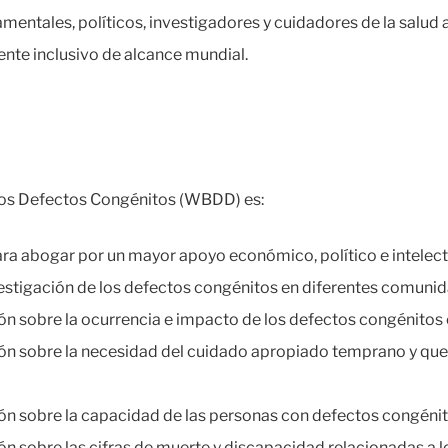
ntales, políticos, investigadores y cuidadores de la salud 
nte inclusivo de alcance mundial.
 los Defectos Congénitos (WBDD) es:
a abogar por un mayor apoyo económico, político e intelectua
vestigación de los defectos congénitos en diferentes comuni
ón sobre la ocurrencia e impacto de los defectos congénitos
n sobre la necesidad del cuidado apropiado temprano y que é
n sobre la capacidad de las personas con defectos congénito
n sobre las cifras de muerte y discapacidad relacionadas a 