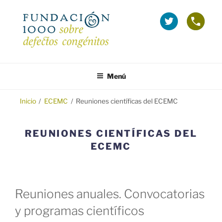
Saltar
al
La
Telé
contenido
Fundación
grat
1000
(Inf
en
sobr
FUNDACIÓN 1000
Fundación 1000 para la investigación y prevención de los defectos
Twitter
Emba
congénitos.
Menú
(se
y
abre
Tera
en
Inicio
/
ECEMC
/
Reuniones científicas del ECEMC
ventana
nueva)
REUNIONES CIENTÍFICAS DEL
ECEMC
Reuniones anuales. Convocatorias
y programas científicos