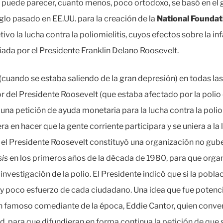
 puede parecer, cuanto menos, poco ortodoxo, se basó en el 
siglo pasado en EE.UU. para la creación de la
National Foundat
vo la lucha contra la poliomielitis, cuyos efectos sobre la in
iada por el Presidente Franklin Delano Roosevelt.
(cuando se estaba saliendo de la gran depresión) en todas las
r del Presidente Roosevelt (que estaba afectado por la polio 
una petición de ayuda monetaria para la lucha contra la polio
nera en hacer que la gente corriente participara y se uniera a 
el Presidente Roosevelt constituyó una organización no gu
sis
en los primeros años de la década de 1980, para que organi
investigación de la polio. El Presidente indicó que si la pobla
 poco esfuerzo de cada ciudadano. Una idea que fue potencia
 famoso comediante de la época, Eddie Cantor, quien conven
d, para que difundieran en forma continua la petición de que 