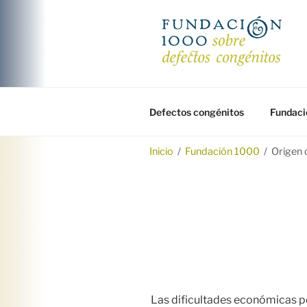
Saltar
al
contenido
FUNDACIÓ
Fundación 1000 para la investi
Defectos congénitos
Fundaci
Inicio
/
Fundación 1000
/
Origen 
Las dificultades económicas po