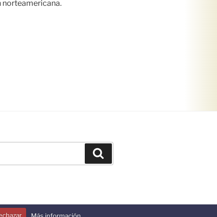
n norteamericana.
Buscar
echazar
Más información