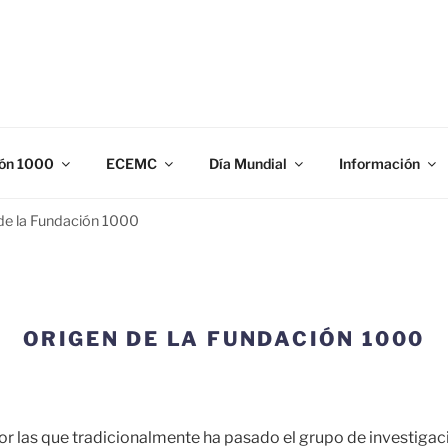
N 1000
gación y prevención de los defectos congénitos.
ón 1000
ECEMC
Día Mundial
Información
de la Fundación 1000
ORIGEN DE LA FUNDACIÓN 1000
r las que tradicionalmente ha pasado el grupo de investigac