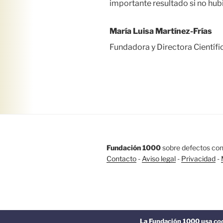
importante resultado si no hub
María Luisa Martínez-Frías
Fundadora y Directora Científ
Fundación 1000
sobre defectos con
Contacto
-
Aviso legal
-
Privacidad
-
Funciona gracias a Wor
La Fundación 1000 usa
co