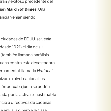
gran y exitoso precedente del
ion March of Dimes
. Una
fancia venían siendo
 ciudades de EE.UU. se venía
desde 1921) el día de su
 (también llamada parálisis
la lucha contra esta devastadora
bernamental, llamada
National
zara a nivel nacional los
ción actuaba junta se podría
da por la activa e inestimable
ció a directivos de cadenas
se enviara dinero a la Casa