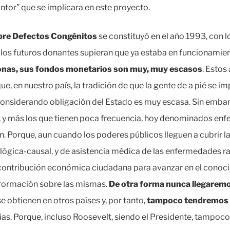
antor” que se implicara en este proyecto.
bre Defectos Congénitos
se constituyó en el año 1993, con 
 los futuros donantes supieran que ya estaba en funcionamie
nas, sus fondos monetarios son muy, muy escasos
. Estos
 en nuestro país, la tradición de que la gente de a pié se imp
onsiderando obligación del Estado es muy escasa. Sin embarg
 y más los que tienen poca frecuencia, hoy denominados enf
n. Porque, aun cuando los poderes públicos lleguen a cubrir 
lógica-causal, y de asistencia médica de las enfermedades 
 contribución económica ciudadana para avanzar en el conoci
nformación sobre las mismas.
De otra forma nunca llegaremos
 obtienen en otros países y, por tanto,
tampoco tendremos l
ias. Porque, incluso Roosevelt, siendo el Presidente, tampoc