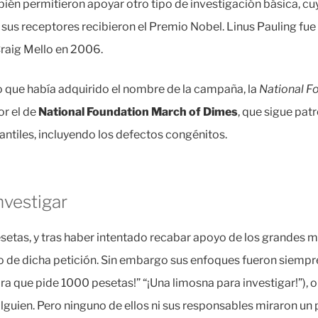
ién permitieron apoyar otro tipo de investigación básica, c
us receptores recibieron el Premio Nobel. Linus Pauling fue
raig Mello en 2006.
o que había adquirido el nombre de la campaña, la
National Fo
or el de
National Foundation March of Dimes
, que sigue pat
antiles, incluyendo los defectos congénitos.
nvestigar
setas, y tras haber intentado recabar apoyo de los grandes 
o de dicha petición. Sin embargo sus enfoques fueron siempre
dora que pide 1000 pesetas!” “¡Una limosna para investigar!”)
alguien. Pero ninguno de ellos ni sus responsables miraron u