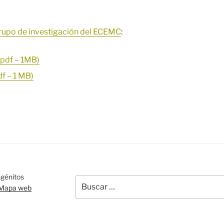
rupo de investigación del ECEMC
:
(pdf – 1MB)
df – 1 MB)
BUSCAR
génitos
Buscar
Mapa web
por: