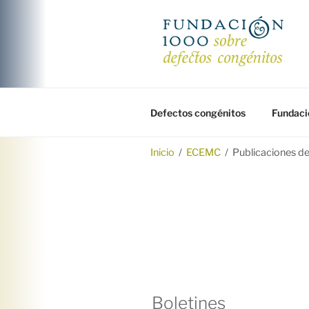
Saltar
al
contenido
FUNDACIÓ
Fundación 1000 para la investi
Defectos congénitos
Fundaci
Inicio
/
ECEMC
/
Publicaciones d
Boletines