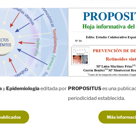
a
y
Epidemiología
editada por
PROPOSITUS
es una publica
periodicidad establecida.
publicados
Más informaci