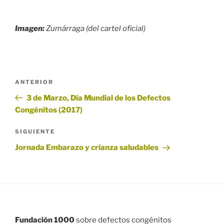
Imagen:
Zumárraga (del cartel oficial)
Navegación
Entrada
ANTERIOR
de
anterior:
3 de Marzo, Día Mundial de los Defectos
entradas
Congénitos (2017)
Siguiente
SIGUIENTE
entrada
Jornada Embarazo y crianza saludables
Fundación 1000
sobre defectos congénitos