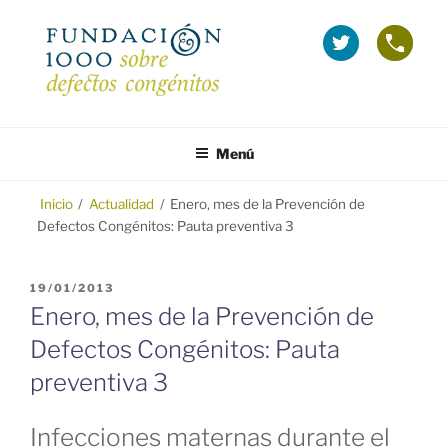
Saltar
al
La
Telé
contenido
Fundación
grat
1000
(Inf
en
sobr
FUNDACIÓN 1000
Fundación 1000 para la investigación y prevención de los defectos
Twitter
Emba
congénitos.
Menú
(se
y
abre
Tera
en
Inicio
/
Actualidad
/
Enero, mes de la Prevención de
Defectos Congénitos: Pauta preventiva 3
ventana
nueva)
PUBLICADO
19/01/2013
EL
Enero, mes de la Prevención de
Defectos Congénitos: Pauta
preventiva 3
Infecciones maternas durante el