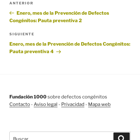
Entrada
ANTERIOR
de
anterior:
Enero, mes de la Prevención de Defectos
entradas
Congénitos: Pauta preventiva 2
Siguiente
SIGUIENTE
entrada
Enero, mes de la Prevención de Defectos Congénitos:
Pauta preventiva 4
Fundación 1000
sobre defectos congénitos
Contacto
-
Aviso legal
-
Privacidad
-
Mapa web
BUSCAR
Buscar
Buscar