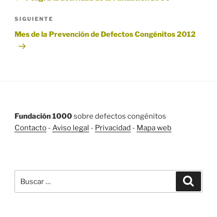
entradas
Siguiente
SIGUIENTE
entrada
Mes de la Prevención de Defectos Congénitos 2012
Fundación 1000
sobre defectos congénitos
Contacto
-
Aviso legal
-
Privacidad
-
Mapa web
BUSCAR
Buscar
Buscar
por: