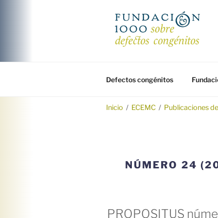
Saltar
al
contenido
FUNDACIÓ
Fundación 1000 para la investi
Defectos congénitos
Fundaci
Inicio
/
ECEMC
/
Publicaciones d
NÚMERO 24 (2
PROPOSITUS númer