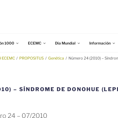
N 1000
gación y prevención de los defectos congénitos.
ón 1000
ECEMC
Día Mundial
Información
el ECEMC
/
PROPOSITUS
/
Genética
/
Número 24 (2010) – Síndro
010) – SÍNDROME DE DONOHUE (LE
o 24 – 07/2010