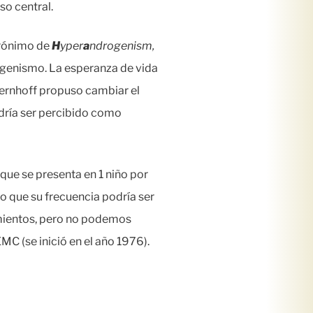
so central.
crónimo de
H
yper
a
ndrogenism,
rogenismo. La esperanza de vida
 Fernhoff propuso cambiar el
ría ser percibido como
ue se presenta en 1 niño por
o que su frecuencia podría ser
imientos, pero no podemos
MC (se inició en el año 1976).