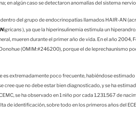
lina; en algún caso se detectaron anomalías del sistema nervio
o dentro del grupo de endocrinopatías llamados HAIR-AN (a
N
igricans
), ya que la hiperinsulinemia estimula un hiperand
eneral, mueren durante el primer año de vida. En el año 2004,
 Donohue (OMIM:#246200), porque el de leprechaunismo pod
e es extremadamente poco frecuente, habiéndose estimado q
se cree que no debe estar bien diagnosticado, y se ha estimad
 ECEMC, se ha observado en 1 niño por cada 1.231.567 de nac
lta de identificación, sobre todo en los primeros años del ECE