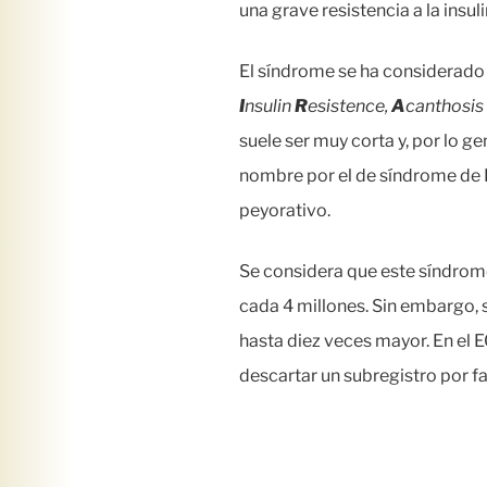
una grave resistencia a la insu
El síndrome se ha considerad
I
nsulin
R
esistence,
A
canthosis
suele ser muy corta y, por lo g
nombre por el de síndrome de
peyorativo.
Se considera que este síndrom
cada 4 millones. Sin embargo, 
hasta diez veces mayor. En el
descartar un subregistro por fa