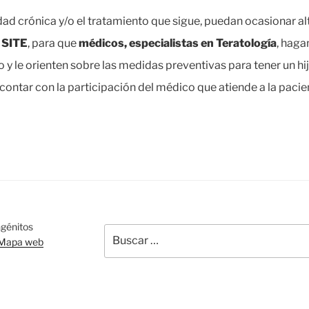
ad crónica y/o el tratamiento que sigue, puedan ocasionar alt
l
SITE
, para que
médicos, especialistas en Teratología
, haga
o y le orienten sobre las medidas preventivas para tener un h
contar con la participación del médico que atiende a la pacie
BUSCAR
génitos
Buscar
Mapa web
por: