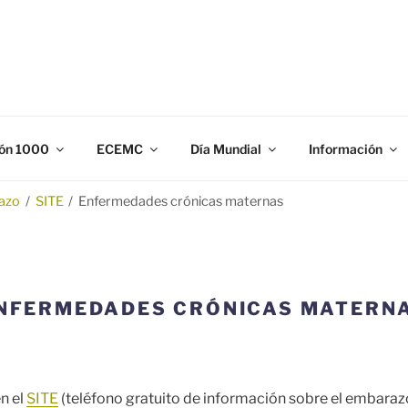
N 1000
gación y prevención de los defectos congénitos.
ón 1000
ECEMC
Día Mundial
Información
razo
/
SITE
/
Enfermedades crónicas maternas
NFERMEDADES CRÓNICAS MATERN
n el
SITE
(teléfono gratuito de información sobre el embarazo