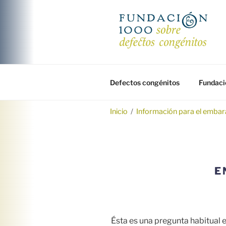
Saltar
al
contenido
FUNDACIÓ
Fundación 1000 para la investi
Defectos congénitos
Fundaci
Inicio
/
Información para el emba
E
Ésta es una pregunta habitual e