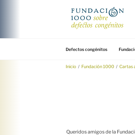
Saltar
al
contenido
FUNDACIÓ
Fundación 1000 para la investi
Defectos congénitos
Fundaci
Inicio
/
Fundación 1000
/
Cartas 
Queridos amigos de la Fundac