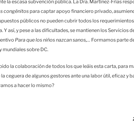
 la escasa subvención pública. La Dra. Martínez-Frías respo
s congénitos
para captar apoyo financiero privado, asumien
supuestos públicos no pueden cubrir todos los requerimiento
 Y así, y pese a las dificultades, se mantienen los Servicios 
ventivo
Para que los niños nazcan sanos,…
Formamos parte de
 y mundiales sobre DC.
, pido la colaboración de todos los que leáis esta carta, para
a ceguera de algunos gestores ante una labor útil, eficaz y ba
¿vamos a hacer lo mismo?