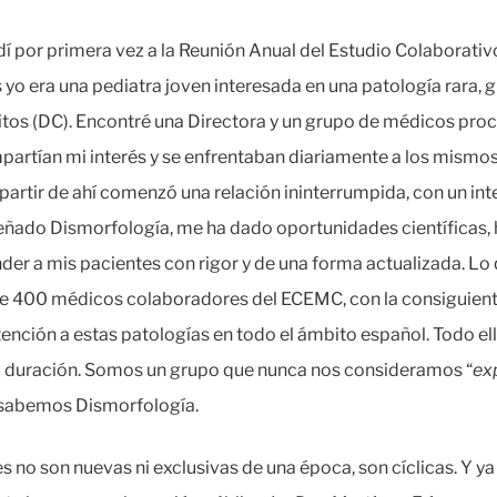
dí por primera vez a la Reunión Anual del Estudio Colaborat
o era una pediatra joven interesada en una patología rara, g
itos (DC). Encontré una Directora y un grupo de médicos pro
partían mi interés y se enfrentaban diariamente a los mismo
 partir de ahí comenzó una relación ininterrumpida, con un in
ñado Dismorfología, me ha dado oportunidades científicas, 
der a mis pacientes con rigor y de una forma actualizada. L
 de 400 médicos colaboradores del ECEMC, con la consiguien
ención a estas patologías en todo el ámbito español. Todo e
rga duración. Somos un grupo que nunca nos consideramos “
ex
 sabemos Dismorfología.
s no son nuevas ni exclusivas de una época, son cíclicas. Y y