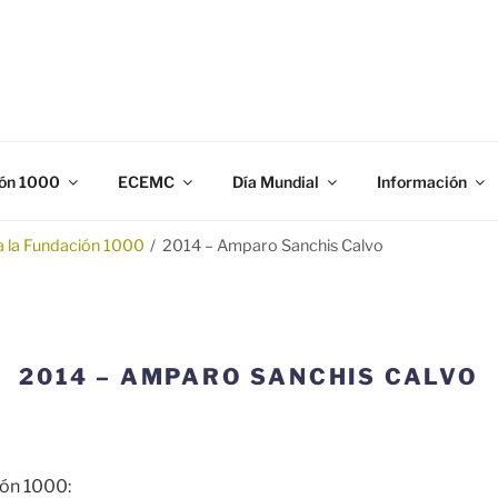
N 1000
gación y prevención de los defectos congénitos.
ón 1000
ECEMC
Día Mundial
Información
a la Fundación 1000
/
2014 – Amparo Sanchis Calvo
2014 – AMPARO SANCHIS CALVO
ión 1000: