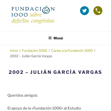
Saltar
al
La
Telé
contenido
Fundación
grat
1000
(Inf
en
sobr
FUNDACIÓN 1000
Fundación 1000 para la investigación y prevención de los defectos
Twitter
Emba
congénitos.
Menú
(se
y
abre
Tera
en
Inicio
/
Fundación 1000
/
Cartas a la Fundación 1000
/
2002 – Julián García Vargas
ventana
nueva)
2002 – JULIÁN GARCÍA VARGAS
Queridos amigos:
El apoyo de la «Fundación 1000» al Estudio