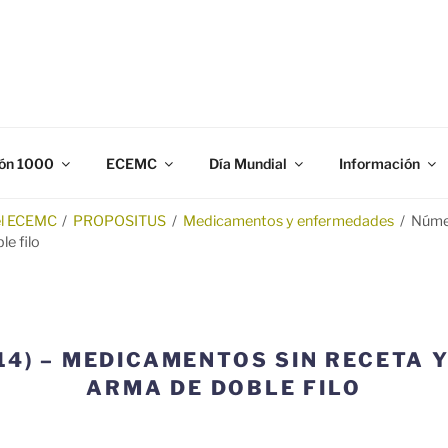
N 1000
gación y prevención de los defectos congénitos.
ón 1000
ECEMC
Día Mundial
Información
el ECEMC
/
PROPOSITUS
/
Medicamentos y enfermedades
/
Númer
e filo
14) – MEDICAMENTOS SIN RECETA 
ARMA DE DOBLE FILO