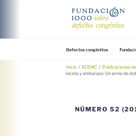
Saltar
al
contenido
FUNDACIÓ
Fundación 1000 para la investi
Defectos congénitos
Fundaci
Inicio
/
ECEMC
/
Publicaciones d
receta y embarazo: Un arma de dobl
NÚMERO 52 (20