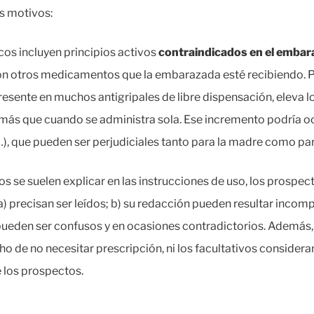
es motivos:
os incluyen principios activos
contraindicados en el embar
on otros medicamentos que la embarazada esté recibiendo. Po
resente en muchos antigripales de libre dispensación, eleva l
 más que cuando se administra sola. Ese incremento podría o
…), que pueden ser perjudiciales tanto para la madre como par
 se suelen explicar en las instrucciones de uso, los prospect
a) precisan ser leídos; b) su redacción pueden resultar incom
pueden ser confusos y en ocasiones contradictorios. Además,
o de no necesitar prescripción, ni los facultativos considera
e los prospectos.