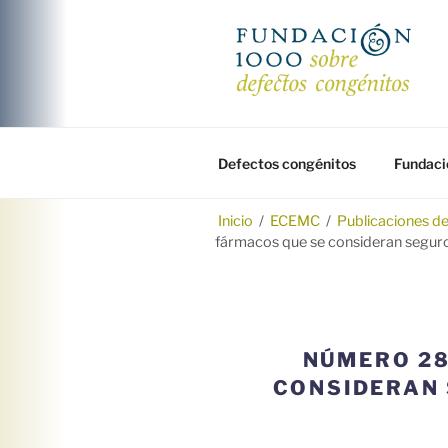
Saltar
al
contenido
FUNDACIÓ
Fundación 1000 para la investi
Defectos congénitos
Fundaci
Inicio
/
ECEMC
/
Publicaciones d
fármacos que se consideran seguro
NÚMERO 28
CONSIDERAN 