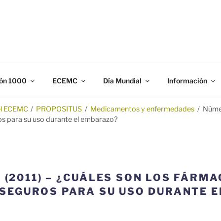
N 1000
gación y prevención de los defectos congénitos.
ón 1000
ECEMC
Día Mundial
Información
el ECEMC
/
PROPOSITUS
/
Medicamentos y enfermedades
/
Númer
s para su uso durante el embarazo?
 (2011) – ¿CUÁLES SON LOS FÁRMA
SEGUROS PARA SU USO DURANTE 