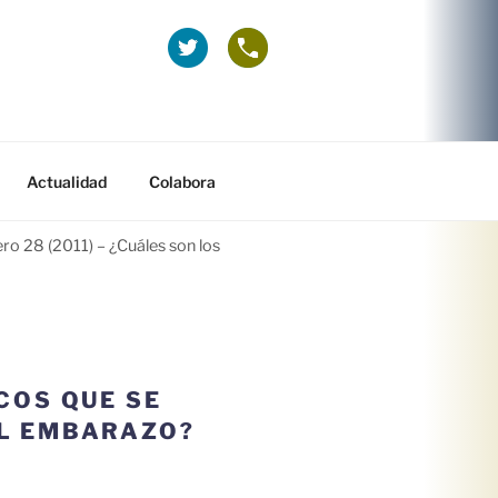
La
Teléfonos
Fundación
gratuitos
1000
(Información
en
sobre
Twitter
Embarazo
(se
y
Actualidad
Colabora
abre
Teratógenos
en
o 28 (2011) – ¿Cuáles son los
ventana
nueva)
COS QUE SE
EL EMBARAZO?