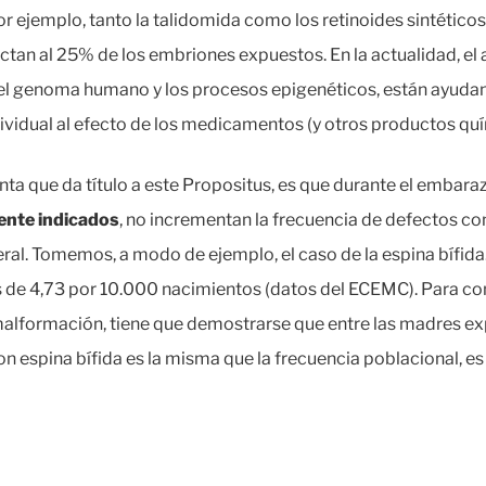
r ejemplo, tanto la talidomida como los retinoides sintético
ectan al 25% de los embriones expuestos. En la actualidad, e
 del genoma humano y los procesos epigenéticos, están ayuda
dividual al efecto de los medicamentos (y otros productos qu
gunta que da título a este Propositus, es que durante el embar
ente indicados
, no incrementan la frecuencia de defectos co
eral. Tomemos, a modo de ejemplo, el caso de la espina bífida
es de 4,73 por 10.000 nacimientos (datos del ECEMC). Para c
lformación, tiene que demostrarse que entre las madres exp
n espina bífida es la misma que la frecuencia poblacional, es 