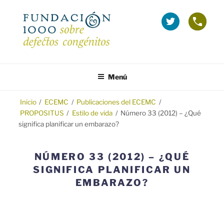
Saltar
al
La
Telé
contenido
Fundación
grat
1000
(Inf
en
sobr
FUNDACIÓN 1000
Fundación 1000 para la investigación y prevención de los defectos
Twitter
Emba
congénitos.
Menú
(se
y
abre
Tera
en
Inicio
/
ECEMC
/
Publicaciones del ECEMC
/
PROPOSITUS
/
Estilo de vida
/
Número 33 (2012) – ¿Qué
ventana
significa planificar un embarazo?
nueva)
NÚMERO 33 (2012) – ¿QUÉ
SIGNIFICA PLANIFICAR UN
EMBARAZO?