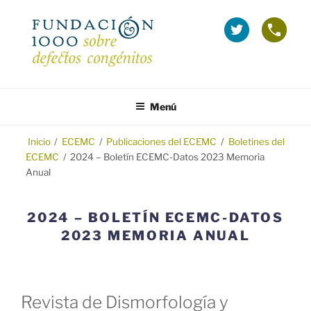
Saltar
al
La
Telé
contenido
Fundación
grat
1000
(Inf
en
sobr
FUNDACIÓN 1000
Fundación 1000 para la investigación y prevención de los defectos
Twitter
Emba
congénitos.
Menú
(se
y
abre
Tera
en
Inicio
/
ECEMC
/
Publicaciones del ECEMC
/
Boletines del
ECEMC
/
2024 – Boletín ECEMC-Datos 2023 Memoria
ventana
Anual
nueva)
2024 – BOLETÍN ECEMC-DATOS
2023 MEMORIA ANUAL
Revista de Dismorfología y