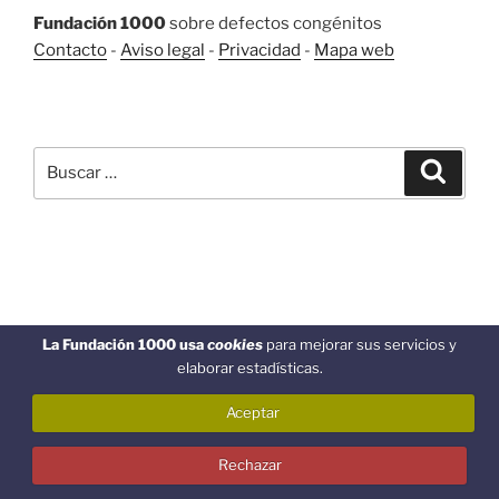
Fundación 1000
sobre defectos congénitos
Contacto
-
Aviso legal
-
Privacidad
-
Mapa web
BUSCAR
Buscar
Buscar
por:
Funciona gracias a WordPress
La Fundación 1000 usa
cookies
para mejorar sus servicios y
elaborar estadísticas.
Aceptar
Rechazar