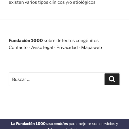
existen varios tipos clínicos y/o etiológicos
Fundación 1000
sobre defectos congénitos
Contacto
-
Aviso legal
-
Privacidad
-
Mapa web
BUSCAR
Buscar
Buscar
por:
Funciona gracias a WordPress
La Fundación 1000 usa
cookies
para mejorar sus servicios y