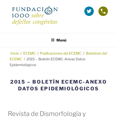
Saltar
al
La
Telé
contenido
Fundación
grat
1000
(Inf
en
sobr
FUNDACIÓN 1000
Fundación 1000 para la investigación y prevención de los defectos
Twitter
Emba
congénitos.
Menú
(se
y
abre
Tera
en
Inicio
/
ECEMC
/
Publicaciones del ECEMC
/
Boletines del
ECEMC
/
2015 – Boletín ECEMC-Anexo Datos
ventana
Epidemiológicos
nueva)
2015 – BOLETÍN ECEMC-ANEXO
DATOS EPIDEMIOLÓGICOS
Revista de Dismorfología y