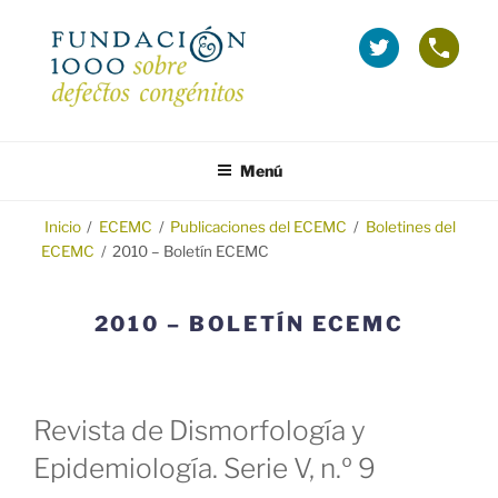
Saltar
al
La
Telé
contenido
Fundación
grat
1000
(Inf
en
sobr
FUNDACIÓN 1000
Fundación 1000 para la investigación y prevención de los defectos
Twitter
Emba
congénitos.
Menú
(se
y
abre
Tera
en
Inicio
/
ECEMC
/
Publicaciones del ECEMC
/
Boletines del
ECEMC
/
2010 – Boletín ECEMC
ventana
nueva)
2010 – BOLETÍN ECEMC
Revista de Dismorfología y
Epidemiología. Serie V, n.º 9