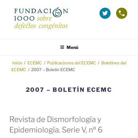
Saltar
al
La
Telé
contenido
Fundación
grat
1000
(Inf
en
sobr
FUNDACIÓN 1000
Fundación 1000 para la investigación y prevención de los defectos
Twitter
Emba
congénitos.
Menú
(se
y
abre
Tera
en
Inicio
/
ECEMC
/
Publicaciones del ECEMC
/
Boletines del
ECEMC
/
2007 – Boletín ECEMC
ventana
nueva)
2007 – BOLETÍN ECEMC
Revista de Dismorfología y
Epidemiología. Serie V, nº 6