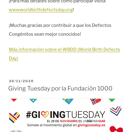
¡Para más detalles sobre como participar visita
www.worldbirthdefectsday.org
!
¡Muchas gracias por contribuir a que los Defectos
Congénitos sean mejor conocidos!
Más información sobre el WBDD (World Birth Defects
Day)
PUBLICADO
30/11/2020
EL
Giving Tuesday por la Fundación 1000