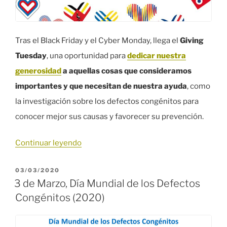
Tras el Black Friday y el Cyber Monday, llega el
Giving
Tuesday
, una oportunidad para
dedicar nuestra
generosidad
a aquellas cosas que consideramos
importantes y que necesitan de nuestra ayuda
, como
la investigación sobre los defectos congénitos para
conocer mejor sus causas y favorecer su prevención.
«Giving
Continuar leyendo
Tuesday
PUBLICADO
03/03/2020
por
EL
3 de Marzo, Día Mundial de los Defectos
la
Congénitos (2020)
Fundación
1000»