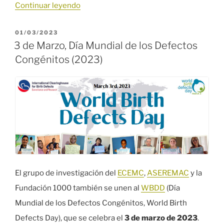
«Convenio
Continuar leyendo
de
PUBLICADO
01/03/2023
Colaboración
EL
3 de Marzo, Día Mundial de los Defectos
con
Congénitos (2023)
la
Consejería
de
Sanidad
del
Gobierno
de
Cantabria»
El grupo de investigación del
ECEMC
,
ASEREMAC
y la
Fundación 1000 también se unen al
WBDD
(Día
Mundial de los Defectos Congénitos, World Birth
Defects Day), que se celebra el
3 de marzo de 2023
.