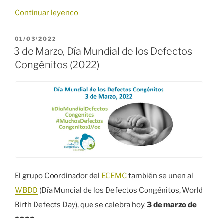
«43ª
Continuar leyendo
Reunión
PUBLICADO
01/03/2022
anual
EL
3 de Marzo, Día Mundial de los Defectos
del
Congénitos (2022)
ECEMC
(2022)»
El grupo Coordinador del
ECEMC
también se unen al
WBDD
(Día Mundial de los Defectos Congénitos, World
Birth Defects Day), que se celebra hoy,
3 de marzo de