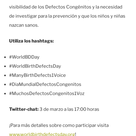
visibilidad de los Defectos Congénitos y la necesidad
de investigar para la prevención y que los niños y niñas
nazcan sanos.
Utiliza los hashtags:
#WorldBDDay
#WorldBirthDefectsDay
#ManyBirthDefects1Voice
#DiaMundialDefectosCongenitos
#MuchosDefectosCongenitos1Voz
Twitter-chat:
3 de marzo a las 17:00 horas
¡Para más detalles sobre como participar visita
www.worldbirthdefectsday.org
!