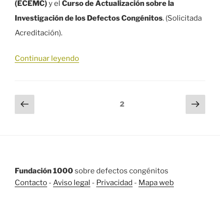
(ECEMC)
y el
Curso de Actualización sobre la
Investigación de los Defectos Congénitos
. (Solicitada
Acreditación).
«43ª
Continuar leyendo
Reunión
anual
Paginación
Página
Sigu
del
Página
2
anterior
pági
de
ECEMC»
entradas
Fundación 1000
sobre defectos congénitos
Contacto
-
Aviso legal
-
Privacidad
-
Mapa web