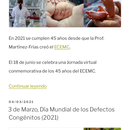
En 2021 se cumplen 45 años desde que la Prof.
Martínez-Frías creó el
ECEMC
.
El 18 de junio se celebra una Jornada virtual
conmemorativa de los 45 años del ECEMC.
«Jornada
Continuar leyendo
conmemorativa:
PUBLICADO
04/03/2021
45
EL
3 de Marzo, Día Mundial de los Defectos
años
Congénitos (2021)
del
ECEMC»